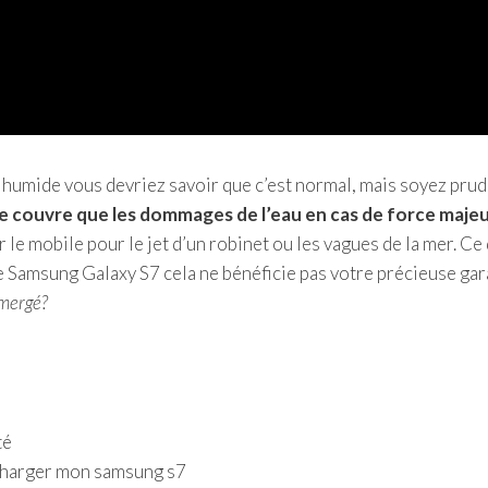
t humide vous devriez savoir que c’est normal, mais soyez pru
 couvre que les dommages de l’eau en cas de force maje
 le mobile pour le jet d’un robinet ou les vagues de la mer. Ce 
e Samsung Galaxy S7 cela ne bénéficie pas votre précieuse gar
mmergé?
té
echarger mon samsung s7