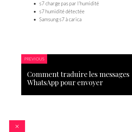
s7 charge pas par l’humidité
s7 humidité détectée
Samsung s7 à carica
PREVIOUS
Comment traduire les messages
WhatsApp pour envoyer