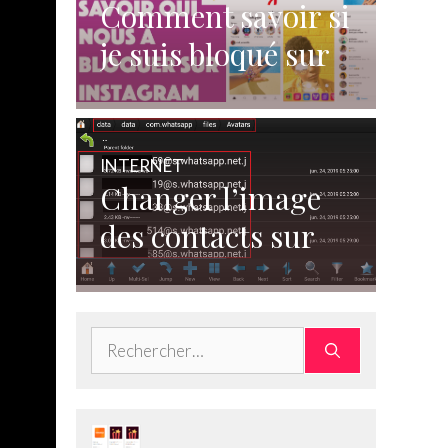
Comment savoir si
je suis bloqué sur
Instagram ?
INTERNET
Changer l’image
des contacts sur
WhatsApp
Rechercher :