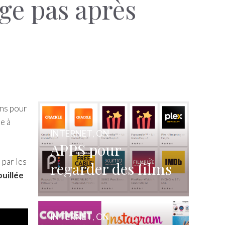
ge pas après
ins pour
e à
INTERNET
,
ON
APPS pour
 par les
regarder des films
uillée
et des séries
gratuitement
INTERNET
,
ON