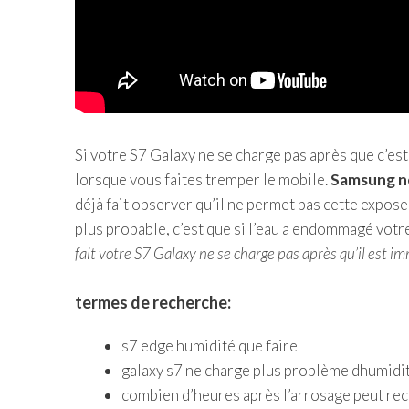
Si votre S7 Galaxy ne se charge pas après que c’es
lorsque vous faites tremper le mobile.
Samsung ne
déjà fait observer qu’il ne permet pas cette exposer
plus probable, c’est que si l’eau a endommagé votr
fait votre S7 Galaxy ne se charge pas après qu’il est i
termes de recherche:
s7 edge humidité que faire
galaxy s7 ne charge plus problème dhumidi
combien d’heures après l’arrosage peut r