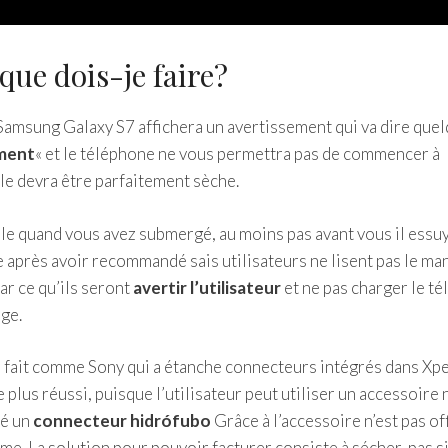
que dois-je faire?
 Samsung Galaxy S7 affichera un avertissement qui va dire que
ement
« et le téléphone ne vous permettra pas de commencer à
ile devra être parfaitement sèche.
 quand vous avez submergé, au moins pas avant vous il essu
 après avoir recommandé sais utilisateurs ne lisent pas le man
ar ce qu’ils seront
avertir l’utilisateur
et ne pas charger le t
rge.
ir fait comme Sony qui a étanche connecteurs intégrés dans Xpe
 plus réussi, puisque l’utilisateur peut utiliser un accessoire
ré un
connecteur hidrófubo
Grâce à l’accessoire n’est pas off
me. La solution pour pouvoir facturer consiste à sécher, pas s