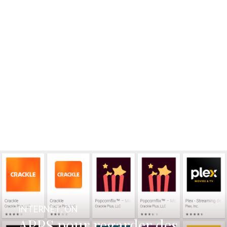
INTERNET
,
ON
APPS pour regarder des