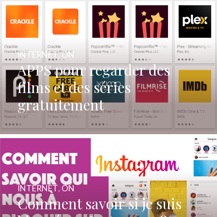
INTERNET
,
ON
APPS pour regarder des
films et des séries
gratuitement
INTERNET
,
ON
Comment savoir si je suis