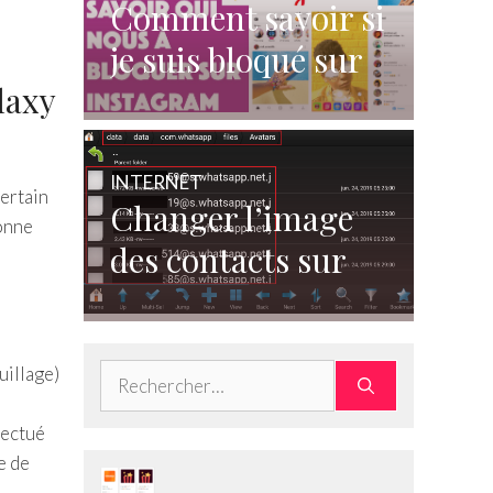
Comment savoir si
je suis bloqué sur
laxy
Instagram ?
INTERNET
certain
Changer l’image
ionne
des contacts sur
WhatsApp
Rechercher :
uillage)
fectué
e de