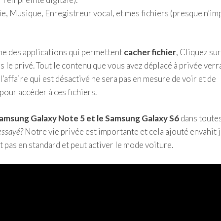
ie, Musique, Enregistreur vocal, et mes fichiers (presque n’im
une des applications qui permettent
cacher fichier
, Cliquez sur
s le privé. Tout le contenu que vous avez déplacé à privée verr
’affaire qui est désactivé ne sera pas en mesure de voir et de
our accéder à ces fichiers.
amsung Galaxy Note 5 et le Samsung Galaxy S6
dans toute
essayé?
Notre vie privée est importante et cela ajouté envahit 
nt pas en standard et peut activer le mode voiture.