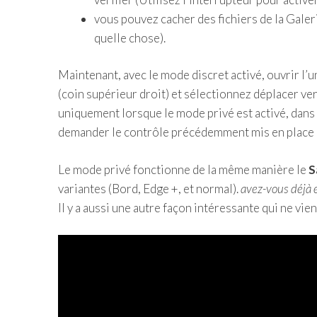
vous pouvez cacher des fichiers de la Galer
quelle chose).
Maintenant, avec le mode discret activé, ouvrir l’
(coin supérieur droit) et sélectionnez déplacer ver
uniquement lorsque le mode privé est activé, dans l
demander le contrôle précédemment mis en place p
Le mode privé fonctionne de la même manière le
S
variantes (Bord, Edge +, et normal).
avez-vous déjà 
Il y a aussi une autre façon intéressante qui ne vie