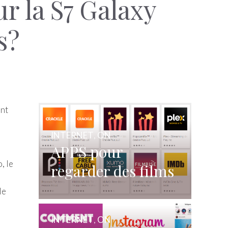
r la S7 Galaxy
s?
ont
INTERNET
,
ON
APPS pour
, le
regarder des films
et des séries
le
gratuitement
INTERNET
,
ON