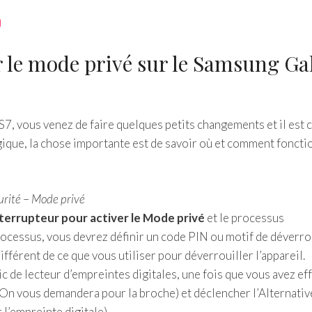
U
 le mode privé sur le Samsung Ga
S7, vous venez de faire quelques petits changements et il est 
gique, la chose importante est de savoir où et comment fonct
urité
–
Mode privé
nterrupteur pour activer le Mode privé
et le processus
 processus, vous devrez définir un code PIN ou motif de déverro
ifférent de ce que vous utiliser pour déverrouiller l’appareil.
lic de lecteur d’empreintes digitales, une fois que vous avez ef
On vous demandera pour la broche) et déclencher l’Alternativ
 l’empreinte digitale).