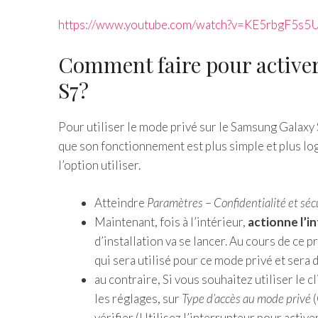
https://www.youtube.com/watch?v=KE5rbgF5s5
Comment faire pour activer
S7?
Pour utiliser le mode privé sur le Samsung Galaxy 
que son fonctionnement est plus simple et plus lo
l’option utiliser.
Atteindre
Paramètres
–
Confidentialité et séc
Maintenant, fois à l’intérieur,
actionne l’i
d’installation va se lancer. Au cours de ce
qui sera utilisé pour ce mode privé et sera d
au contraire, Si vous souhaitez utiliser le c
les réglages, sur
Type d’accès au mode privé
(
vérifier (Utilisez l’interrupteur pour activer