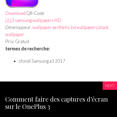
Download
QR-Code
j2,j3 samsung wallpapers HD
Développeur:
wallpaper aesthetic,hd wallpapers,black
wallpaper
Prix:
Gratuit
termes de recherche:
sfondi Samsung a3 2017
NEXT
Comment faire des captures d’écran
sur le OnePlus 3