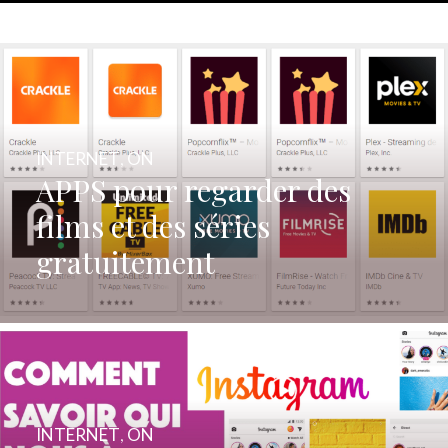
INTERNET
,
ON
APPS pour regarder des
films et des séries
gratuitement
INTERNET
,
ON