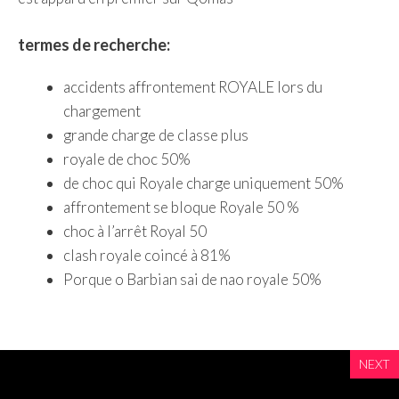
termes de recherche:
accidents affrontement ROYALE lors du
chargement
grande charge de classe plus
royale de choc 50%
de choc qui Royale charge uniquement 50%
affrontement se bloque Royale 50 %
choc à l’arrêt Royal 50
clash royale coincé à 81%
Porque o Barbian sai de nao royale 50%
NEXT