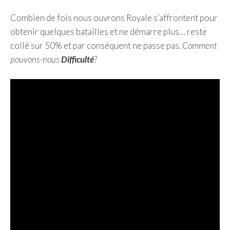
Combien de fois nous ouvrons Royale s’affrontent pour
obtenir quelques batailles et ne démarre plus… reste
collé sur 50% et par conséquent ne passe pas.
Comment
pouvons-nous
Difficulté
?