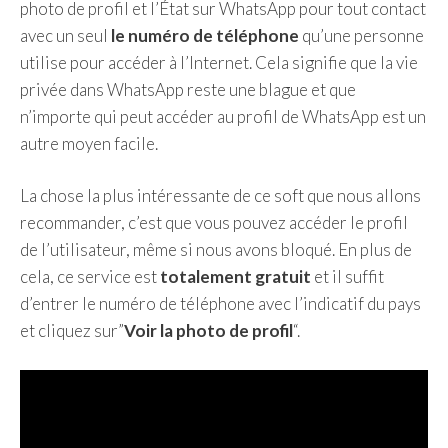
photo de profil et l’État sur WhatsApp pour tout contact
avec un seul
le numéro de téléphone
qu’une personne
utilise pour accéder à l’Internet. Cela signifie que la vie
privée dans WhatsApp reste une blague et que
n’importe qui peut accéder au profil de WhatsApp est un
autre moyen facile.
La chose la plus intéressante de ce soft que nous allons
recommander, c’est que vous pouvez accéder le profil
de l’utilisateur, même si nous avons bloqué. En plus de
cela, ce service est
totalement gratuit
et il suffit
d’entrer le numéro de téléphone avec l’indicatif du pays
et cliquez sur”
Voir la photo de profil
“.