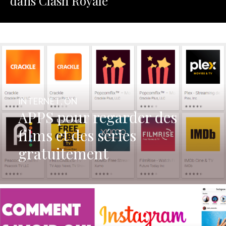
dans Clash Royale
INTERNET
,
ON
APPS pour regarder des
films et des séries
gratuitement