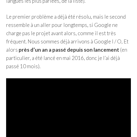
langues les plus parlées, de la liste).
Le premier problème a déjà été résolu, mais le second
ressemble à un aller pour longtemps, si Google ne
charge pas le projet avant alors, comme il est très
fréquent. Nous sommes déjà arrivons à Google I / O, Et
alors
près d’un an a passé depuis son lancement
(en
particulier, a été lancé en mai 2016, donc je l’ai déjà
passé 10 mois).