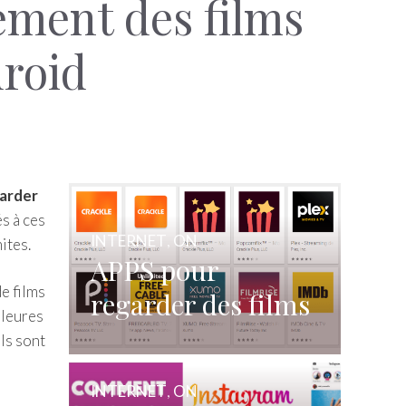
ement des films
droid
garder
és à ces
INTERNET
,
ON
ites.
APPS pour
de films
regarder des films
lleures
et des séries
els sont
gratuitement
INTERNET
,
ON