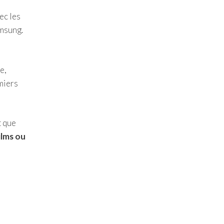
ec les
amsung.
e,
emiers
t que
ilms ou