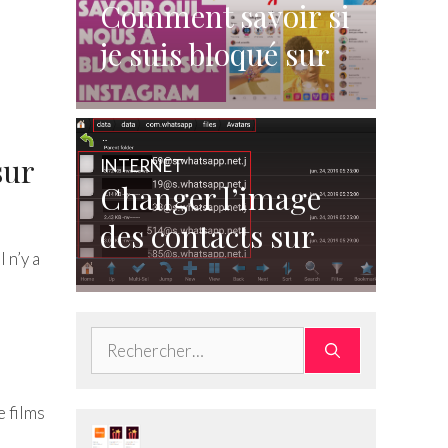
Comment savoir si
je suis bloqué sur
Instagram ?
sur
INTERNET
Changer l’image
des contacts sur
 n’y a
WhatsApp
Rechercher :
e films