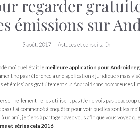
our regarder gratuit
es émissions sur An
5 août, 2017
Astuces et conseils
,
On
dé moi quel était le
meilleure application pour Android re
ment ne pas référence à une application « juridique » mais vis
ms et émissions gratuitement sur Android sans nombreuses lim
personnellement ne les utilisent pas (Je ne vois pas beaucoup 
t pas) J’ai commencé à enquêter pour voir quelles sont les mei
 à un ami, je tiens à partager avec vous afin que vous voyez qu
lms et séries cela 2016
.