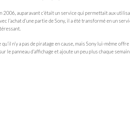
n 2006, auparavant c’était un service qui permettait aux utilis
c l’achat d’une partie de Sony, il a été transformé en un servi
téressant.
ie qu’il n’y a pas de piratage en cause, mais Sony lui-même offre
sur le panneau d’affichage et ajoute un peu plus chaque semain