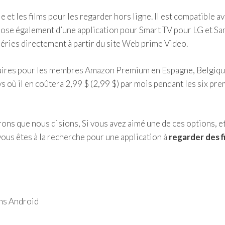
et les films pour les regarder hors ligne. Il est compatible av
spose également d’une application pour Smart TV pour LG et S
éries directement à partir du site Web prime Video.
taires pour les membres Amazon Premium en Espagne, Belgiqu
ys où il en coûtera 2,99 $ (2,99 $) par mois pendant les six pr
ns que nous disions, Si vous avez aimé une de ces options, e
vous êtes à la recherche pour une application à
regarder des f
ans Android