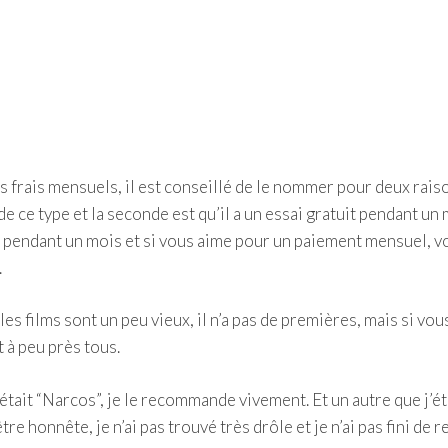
es frais mensuels, il est conseillé de le nommer pour deux rais
e ce type et la seconde est qu’il a un essai gratuit pendant un 
 pendant un mois et si vous aime pour un paiement mensuel, v
.
 les films sont un peu vieux, il n’a pas de premières, mais si vo
t à peu près tous.
 était “Narcos”, je le recommande vivement. Et un autre que j’ét
 honnête, je n’ai pas trouvé très drôle et je n’ai pas fini de 