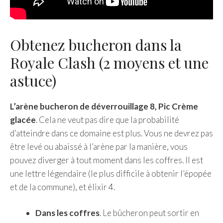
Obtenez bucheron dans la
Royale Clash (2 moyens et une
astuce)
L’arène bucheron de déverrouillage 8, Pic Crème
glacée
. Cela ne veut pas dire que la probabilité
d’atteindre dans ce domaine est plus. Vous ne devrez pas
être levé ou abaissé à l’arène par la manière, vous
pouvez diverger à tout moment dans les coffres. Il est
une lettre légendaire (le plus difficile à obtenir l’épopée
et de la commune), et élixir 4.
Dans les coffres
. Le bûcheron peut sortir en