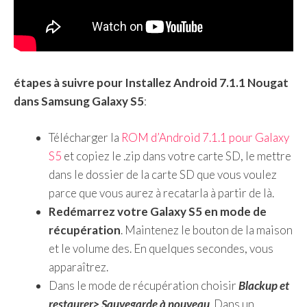
étapes à suivre pour
Installez Android 7.1.1 Nougat
dans Samsung Galaxy S5
:
Télécharger la
ROM d’Android 7.1.1 pour Galaxy
S5
et copiez le .zip dans votre carte SD, le mettre
dans le dossier de la carte SD que vous voulez
parce que vous aurez à recatarla à partir de là.
Redémarrez votre Galaxy S5 en mode de
récupération
. Maintenez le bouton de la maison
et le volume des. En quelques secondes, vous
apparaîtrez.
Dans le mode de récupération choisir
Blackup et
restaurer> Sauvegarde à nouveau
. Dans un