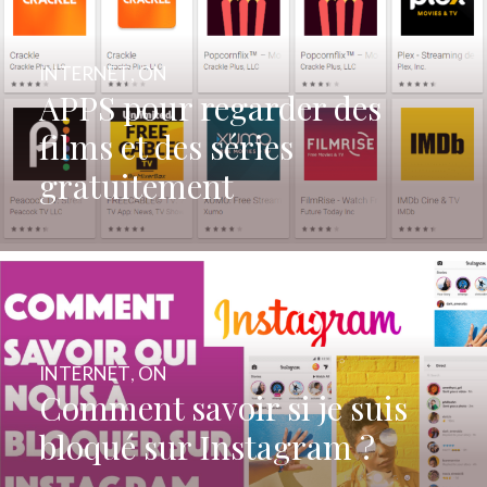
INTERNET
,
ON
APPS pour regarder des
films et des séries
gratuitement
INTERNET
,
ON
Comment savoir si je suis
bloqué sur Instagram ?