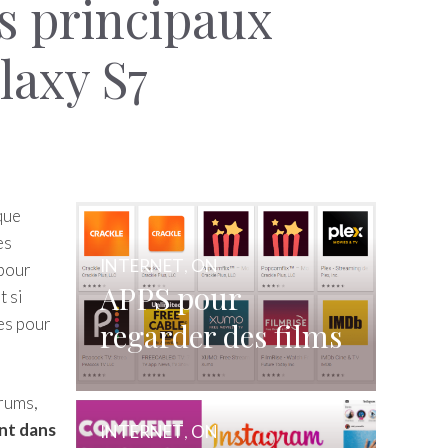
s principaux
axy S7
que
es
INTERNET
,
ON
 pour
APPS pour
t si
es pour
regarder des films
et des séries
gratuitement
orums,
nt dans
INTERNET
,
ON