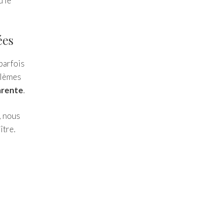
ù le
ées
parfois
blèmes
parente
.
, nous
ître.