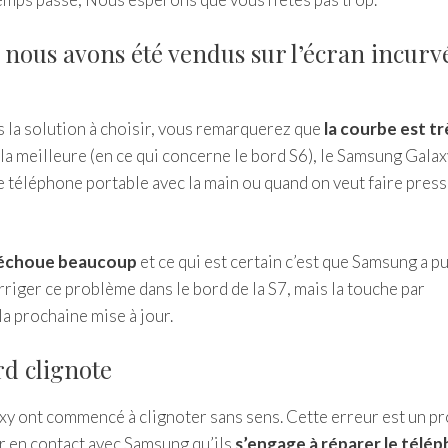
i nous avons été vendus sur l’écran incurv
s la solution à choisir, vous remarquerez que
la courbe est tr
 la meilleure (en ce qui concerne le bord S6), le Samsung Gala
le téléphone portable avec la main ou quand on veut faire press
7 échoue beaucoup
et ce qui est certain c’est que Samsung a p
riger ce problème dans le bord de la S7, mais la touche par
la prochaine mise à jour.
d clignote
axy ont commencé à clignoter sans sens. Cette erreur est un 
er en contact avec Samsung qu’ils
s’engage à réparer le télé