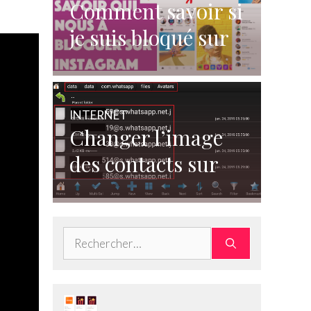
Comment savoir si
je suis bloqué sur
Instagram ?
INTERNET
Changer l’image
des contacts sur
WhatsApp
Rechercher :