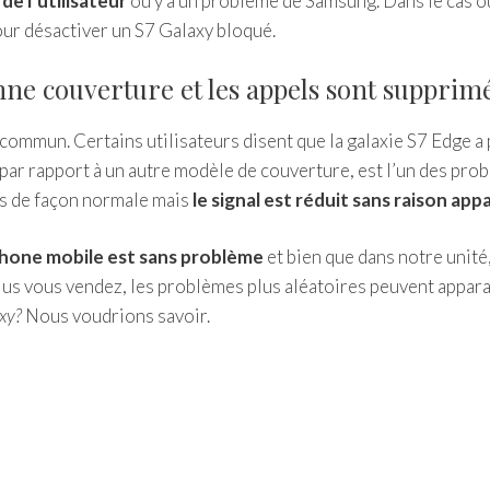
de l’utilisateur
ou y a un problème de Samsung. Dans le cas o
our désactiver un S7 Galaxy bloqué.
nne couverture et les appels sont supprim
ommun. Certains utilisateurs disent que la galaxie S7 Edge a 
 par rapport à un autre modèle de couverture, est l’un des pro
ués de façon normale mais
le signal est réduit sans raison ap
phone mobile est sans problème
et bien que dans notre unité
plus vous vendez, les problèmes plus aléatoires peuvent appara
xy?
Nous voudrions savoir.