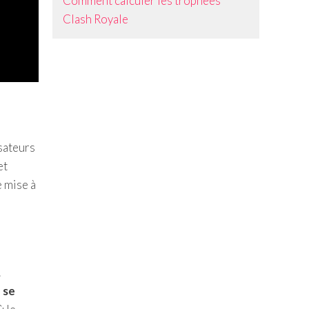
Comment calculer les trophées
Clash Royale
sateurs
et
e mise à
.
e se