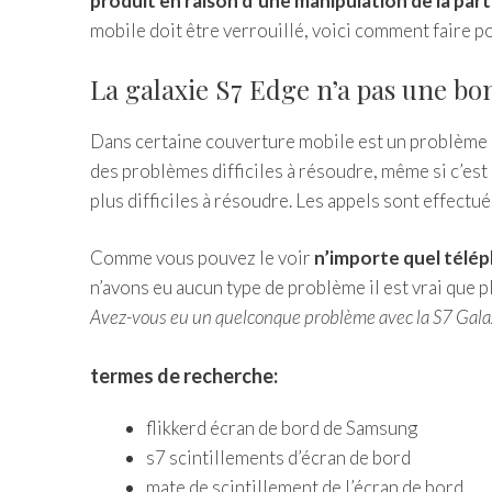
produit en raison d’une manipulation de la part 
mobile doit être verrouillé, voici comment faire p
La galaxie S7 Edge n’a pas une bo
Dans certaine couverture mobile est un problème c
des problèmes difficiles à résoudre, même si c’est
plus difficiles à résoudre. Les appels sont effect
Comme vous pouvez le voir
n’importe quel télé
n’avons eu aucun type de problème il est vrai que 
Avez-vous eu un quelconque problème avec la S7 Gala
termes de recherche:
flikkerd écran de bord de Samsung
s7 scintillements d’écran de bord
mate de scintillement de l’écran de bord