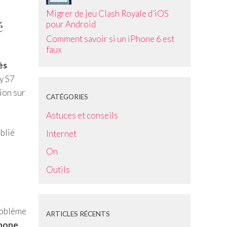
Migrer de jeu Clash Royale d’iOS
é
pour Android
Comment savoir si un iPhone 6 est
faux
ès
xy S7
ion sur
CATÉGORIES
Astuces et conseils
ublié
Internet
On
Outils
problème
ARTICLES RÉCENTS
phone