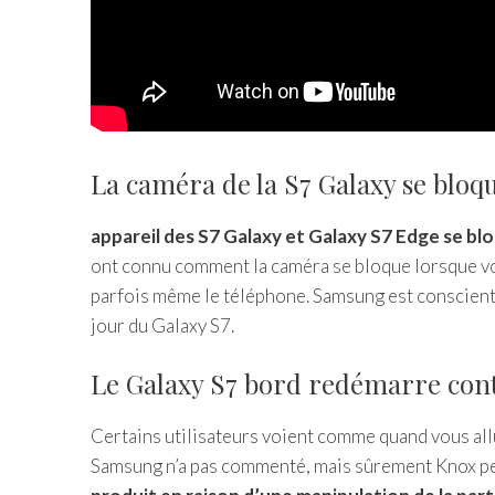
La caméra de la S7 Galaxy se bloqu
appareil des S7 Galaxy et Galaxy S7 Edge se blo
ont connu comment la caméra se bloque lorsque vo
parfois même le téléphone. Samsung est conscient 
jour du Galaxy S7.
Le Galaxy S7 bord redémarre cont
Certains utilisateurs voient comme quand vous al
Samsung n’a pas commenté, mais sûrement Knox peut