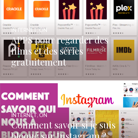
INTERNET
,
ON
APPS pour regarder des
films et des séries
gratuitement
INTERNET
,
ON
Comment savoir si je suis
bloqué sur Instagram ?