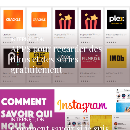
INTERNET
,
ON
APPS pour regarder des
films et des séries
gratuitement
INTERNET
,
ON
Comment savoir si je suis