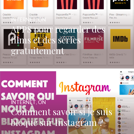
INTERNET
,
ON
APPS pour regarder des
films et des séries
gratuitement
INTERNET
,
ON
Comment savoir si je suis
bloqué sur Instagram ?