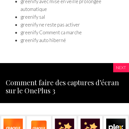
greenify avec mise en veille prolongée
automatique
greenify sal
greenify ne reste pas activer
greenify Comment ca marche
greenify auto hiberné
NEXT
Comment faire des captures d’écran
sur le OnePlus 3