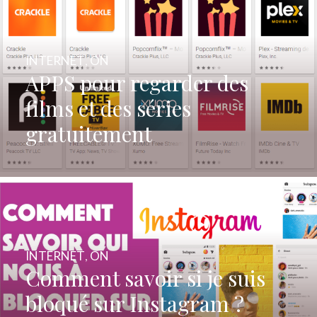
INTERNET
,
ON
APPS pour regarder des
films et des séries
gratuitement
INTERNET
,
ON
Comment savoir si je suis
bloqué sur Instagram ?