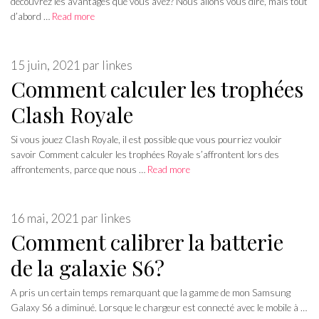
découvrez les avantages que vous avez? Nous allons vous dire, mais tout
d’abord …
Read more
15 juin, 2021
par
linkes
Comment calculer les trophées
Clash Royale
Si vous jouez Clash Royale, il est possible que vous pourriez vouloir
savoir Comment calculer les trophées Royale s’affrontent lors des
affrontements, parce que nous …
Read more
16 mai, 2021
par
linkes
Comment calibrer la batterie
de la galaxie S6?
A pris un certain temps remarquant que la gamme de mon Samsung
Galaxy S6 a diminué. Lorsque le chargeur est connecté avec le mobile à …